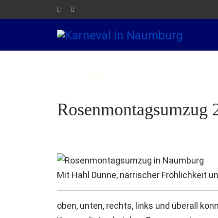
Home
Die NKG
Elferrat
Kar
Rosenmontagsumzug 
Mit Hahl Dunne, närrischer Fröhlichkeit u
oben, unten, rechts, links und überall k