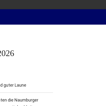
nevalslied
Prinzenpaare
Kinderprinzenpaare
Garden
2026
nd guter Laune
onnten die Naumburger