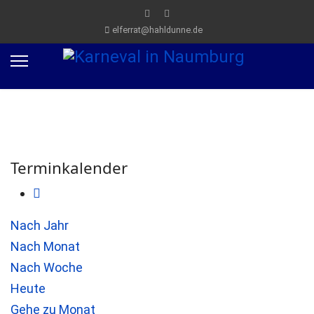
elferrat@hahldunne.de
Terminkalender
Nach Jahr
Nach Monat
Nach Woche
Heute
Gehe zu Monat