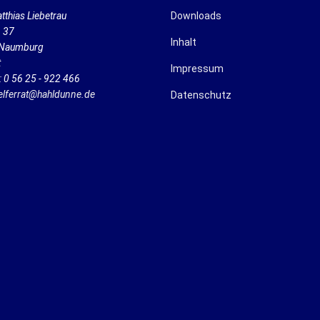
tthias Liebetrau
Downloads
n 37
Inhalt
Naumburg
t
Impressum
: 0 56 25 - 922 466
elferrat@hahldunne.de
Datenschutz