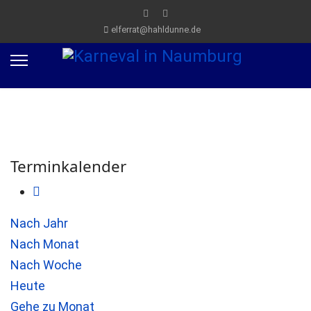
elferrat@hahldunne.de
Terminkalender
Nach Jahr
Nach Monat
Nach Woche
Heute
Gehe zu Monat