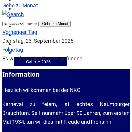
Gehe zu Monat
Prinzenpaare
Kinderprinzenpaare
Gehe zu Monat
Garden
Vorheriger Tag
Präsidenten
Dienstag, 23. September 2025
Sichedippen
Folgetag
Mediathek
Es wurden keine Events gefunden
Galerie 2026
Information
Herzlich willkommen bei der NKG
Karneval zu feiern, ist echtes Naumburger
Brauchtum. Seit nunmehr über 90 Jahren, zum ersten
Mal 1934, tun wir dies mit Freude und Frohsinn.