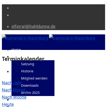
elferrat@hahldunne.de
Home
Die NKG
Terminkalender
Satzung
Historie
Mitglied werden
Nach Jahr
Downloads
Nach Monat
Archiv 2025
Nach Woche
Elferrat
Heute
Karnevalslied