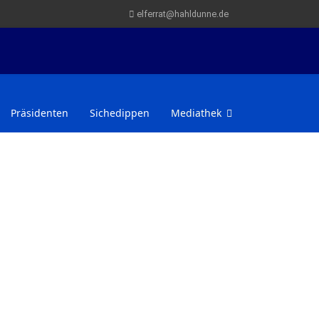
elferrat@hahldunne.de
Präsidenten
Sichedippen
Mediathek