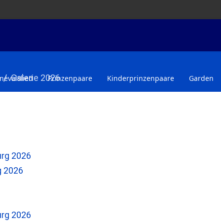
Galerie 2026
nevalslied
Prinzenpaare
Kinderprinzenpaare
Garden
g 2026